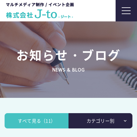
t
o
g
g
l
お知らせ・ブログ
e
n
NEWS & BLOG
a
v
i
g
a
t
すべて見る（11）
カテゴリー別
i
o
お知らせ（10）
スタッフブログ（1）