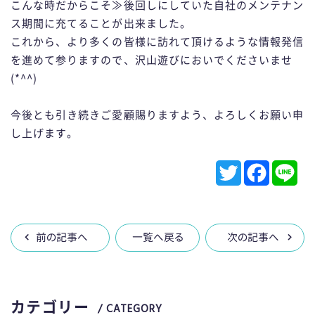
こんな時だからこそ≫後回しにしていた自社のメンテナン
ス期間に充てることが出来ました。
これから、より多くの皆様に訪れて頂けるような情報発信
を進めて参りますので、沢山遊びにおいでくださいませ
(*^^)
今後とも引き続きご愛顧賜りますよう、よろしくお願い申
し上げます。
T
F
L
w
a
i
前の記事へ
一覧へ戻る
次の記事へ
i
c
n
t
e
e
カテゴリー
/ CATEGORY
t
b