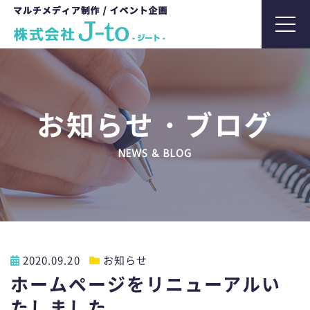
t
o
g
g
l
お知らせ・ブログ
e
n
NEWS & BLOG
a
v
i
g
a
t
2020.09.20
お知らせ
i
ホームページをリニューアルい
o
たしました