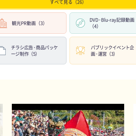
すべて見る（26）
DV
D・
Blu-ray記録動画
観光PR動画（3）
（4）
チラシ広
告・
商品パッケ
パブリックイベント企
ージ制作（5）
画・
運営（3）