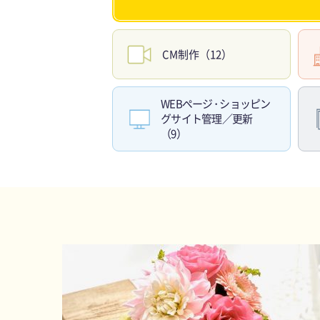
CM制作（12）
WEBペー
ジ・
ショッピン
グサイト管理／更新
（9）