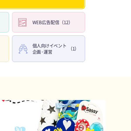
WEB広告配信（12）
個人向けイベント
（1）
企
画・
運営