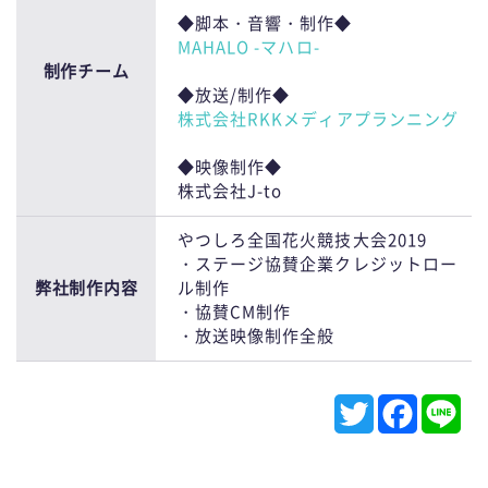
◆脚本・音響・制作◆
MAHALO -マハロ-
制作チーム
◆放送/制作◆
株式会社RKKメディアプランニング
◆映像制作◆
株式会社J-to
やつしろ全国花火競技大会2019
・ステージ協賛企業クレジットロー
弊社制作内容
ル制作
・協賛CM制作
・放送映像制作全般
T
F
L