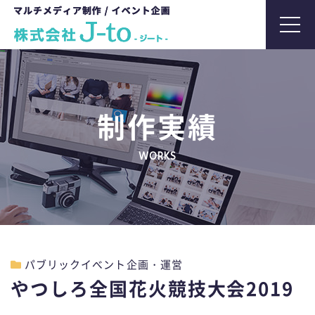
t
o
g
g
l
制作実績
e
n
WORKS
a
v
i
g
a
t
パブリックイベント企画・運営
i
やつしろ全国花火競技大会2019
o