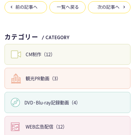
w
a
i
前の記事へ
一覧へ戻る
次の記事へ
i
c
n
t
e
e
カテゴリー
/ CATEGORY
t
b
e
o
CM制作（12）
r
o
k
観光PR動画（3）
DV
D・
Blu-ray記録動画（4）
WEB広告配信（12）