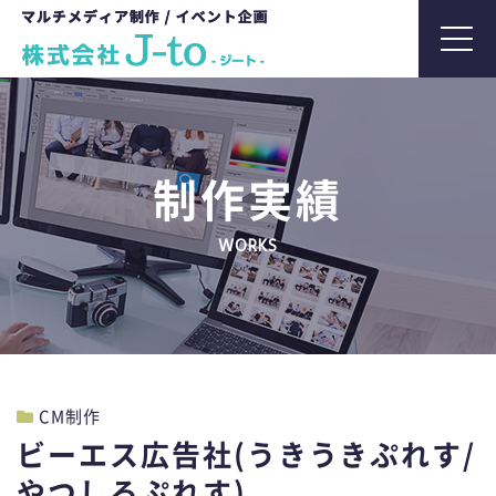
t
o
g
g
l
制作実績
e
n
WORKS
a
v
i
g
a
t
CM制作
i
ビーエス広告社(うきうきぷれす/
o
やつしろぷれす)