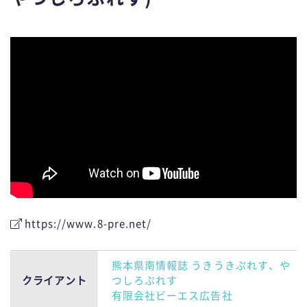
n
https://www.8-pre.net/
熊本県南情報誌 うきうきぷれす、や
クライアント
つしろぷれす
有限会社ビーエス広告社