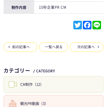
15秒企業PR CM
制作内容
T
F
L
w
a
i
前の記事へ
一覧へ戻る
次の記事へ
i
c
n
t
e
e
カテゴリー
/ CATEGORY
t
b
e
o
CM制作（12）
r
o
k
観光PR動画（3）