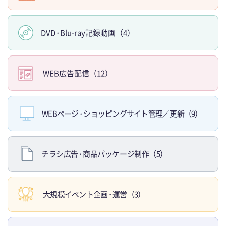
DV
D・
Blu-ray記録動画（4）
WEB広告配信（12）
WEBペー
ジ・
ショッピングサイト管理／更新（9）
チラシ広
告・
商品パッケージ制作（5）
大規模イベント企
画・
運営（3）