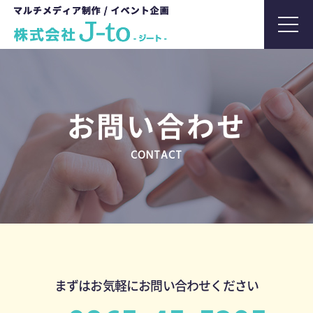
t
o
g
g
l
お問い合わせ
e
n
CONTACT
a
v
i
g
a
t
i
まずはお気軽にお問い合わせください
o