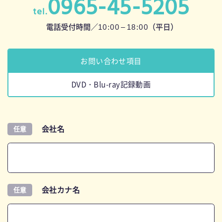
0965-45-5205
n
tel.
10:0
0 –
18:00
電話受付時間／
（平日）
お問い合わせ項目
DVD・Blu-ray記録動画
会社名
任意
会社カナ名
任意