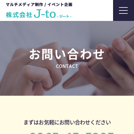
t
o
g
g
l
お問い合わせ
e
n
CONTACT
a
v
i
g
a
t
i
まずはお気軽にお問い合わせください
o