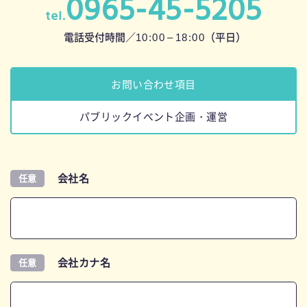
0965-45-5205
n
tel.
10:0
0 –
18:00
電話受付時間／
（平日）
お問い合わせ項目
パブリックイベント企画・運営
会社名
任意
会社カナ名
任意